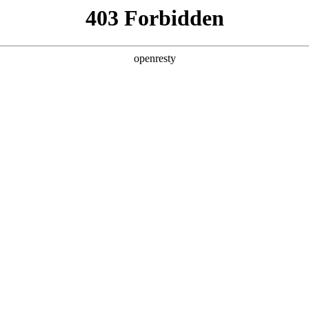
店查询
关于z6com·尊龙
ER