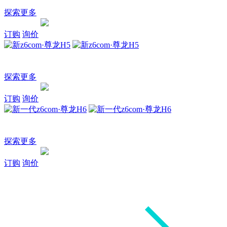
智能电四驱中型SUV
探索更多
询价
订购
探索
订购
询价
新z6com·尊龙H5
大型全用途SUV
探索更多
询价
订购
探索
订购
询价
新一代z6com·尊龙H6
全新进化 为家而来
探索更多
询价
订购
探索
订购
询价