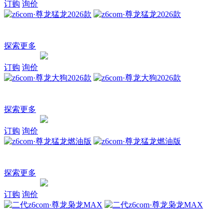
订购
询价
z6com·尊龙猛龙2026款
新能源·全场景·方盒子
探索更多
询价
订购
探索
订购
询价
z6com·尊龙大狗2026款
3/4刻度潮玩座驾
探索更多
询价
订购
探索
订购
询价
z6com·尊龙猛龙燃油版
全场景方盒子
探索更多
询价
订购
探索
订购
询价
二代z6com·尊龙枭龙MAX