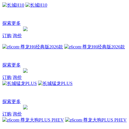
车型总览
购车支持
车主服务
门店查询
关于z6com·尊龙
长城H10
大家庭方盒子新物种
探索更多
询价
订购
探索
订购
询价
z6com·尊龙H6经典版2026款
经典新生 幸福长相伴
探索更多
询价
订购
探索
订购
询价
长城猛龙PLUS
热爱自由 活出棱角
探索更多
询价
订购
探索
订购
询价
z6com·尊龙大狗PLUS PHEV