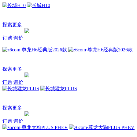
车型总览
购车支持
车主服务
门店查询
关于z6com·尊龙
长城H10
大家庭方盒子新物种
探索更多
询价
订购
探索
订购
询价
z6com·尊龙H6经典版2026款
经典新生 幸福长相伴
探索更多
询价
订购
探索
订购
询价
长城猛龙PLUS
热爱自由 活出棱角
探索更多
询价
订购
探索
订购
询价
z6com·尊龙大狗PLUS PHEV